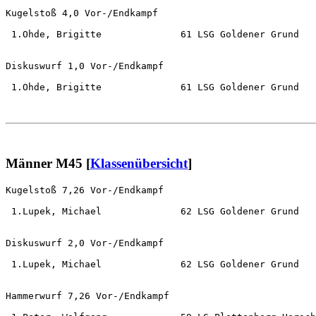
Kugelstoß 4,0 Vor-/Endkampf                            
 1.Ohde, Brigitte              61 LSG Goldener Grund   
Diskuswurf 1,0 Vor-/Endkampf                           
 1.Ohde, Brigitte              61 LSG Goldener Grund   
Männer M45 [
Klassenübersicht
]
Kugelstoß 7,26 Vor-/Endkampf                           
 1.Lupek, Michael              62 LSG Goldener Grund   
Diskuswurf 2,0 Vor-/Endkampf                           
 1.Lupek, Michael              62 LSG Goldener Grund   
Hammerwurf 7,26 Vor-/Endkampf                          