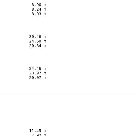
             8,90 m  

             8,24 m  

             8,03 m  

         

            30,46 m  

            24,69 m  

            20,84 m  

         

            24,46 m  

            23,97 m  

            20,07 m  

         

            11,45 m  

             7,92 m  
