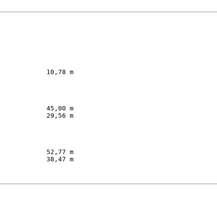
         

            10,78 m  

         

            45,00 m  

            29,56 m  

         

            52,77 m  

            38,47 m  
