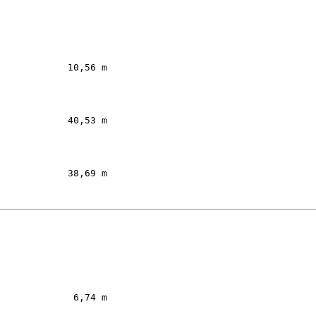
         

            10,56 m  

         

            40,53 m  

         

            38,69 m  

         

             6,74 m  
