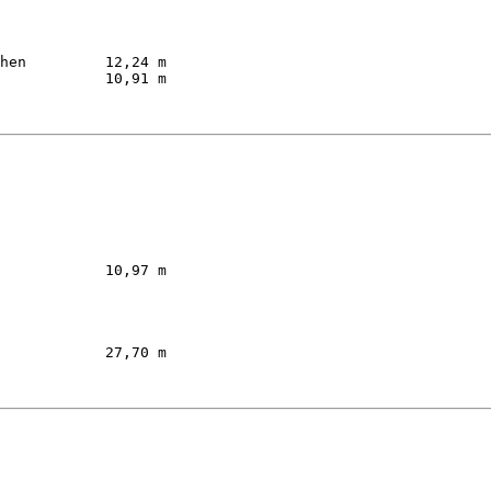
          

hen         12,24 m  

            10,91 m  

          

            10,97 m  

         

            27,70 m  
