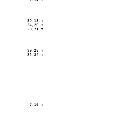
         

            39,18 m  

            34,20 m  

            20,71 m  

         

            39,28 m  

            35,34 m  

         

             7,10 m  
