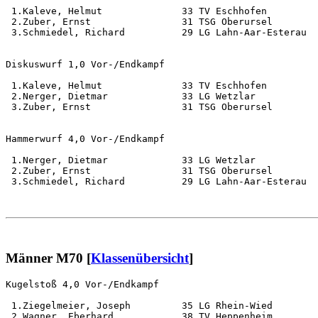
 1.Kaleve, Helmut              33 TV Eschhofen         
 2.Zuber, Ernst                31 TSG Oberursel        
 3.Schmiedel, Richard          29 LG Lahn-Aar-Esterau  
Diskuswurf 1,0 Vor-/Endkampf                           
 1.Kaleve, Helmut              33 TV Eschhofen         
 2.Nerger, Dietmar             33 LG Wetzlar           
 3.Zuber, Ernst                31 TSG Oberursel        
Hammerwurf 4,0 Vor-/Endkampf                           
 1.Nerger, Dietmar             33 LG Wetzlar           
 2.Zuber, Ernst                31 TSG Oberursel        
 3.Schmiedel, Richard          29 LG Lahn-Aar-Esterau  
Männer M70 [
Klassenübersicht
]
Kugelstoß 4,0 Vor-/Endkampf                            
 1.Ziegelmeier, Joseph         35 LG Rhein-Wied        
 2.Wagner, Eberhard            38 TV Heppenheim        