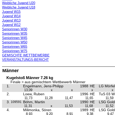
Weibliche Jugend U20
Weibliche Jugend U18
Jugend W15
Jugend W14
Jugend W13
Jugend W12
Seniorinnen W30
Seniorinnen W35
Seniorinnen W45
Seniorinnen W50
Seniorinnen W65
Seniorinnen W75
GEMISCHTE WETTBEWERBE
VERANSTALTUNGS-BERICHT
Männer
Kugelstoß Männer 7.26 kg
Finale > aus gemischtem Wettbewerb Männer
1.
Engelmann, Jens-Philipp
1988
HE
LG Mörfel
13,09
x
x
x
x
2.
Loew, Ruben
1996
HE
TuS 03 W
11,73
11,28
11,47
11,65
11,59
3.
Böhm, Martin
1990
HE
LSG Golde
109591
11,31
x
11,53
11,68
11,52
4.
Milimonka, Sören
1989
HE
LSG Golde
8,93
9,20
8,91
9,38
9,47