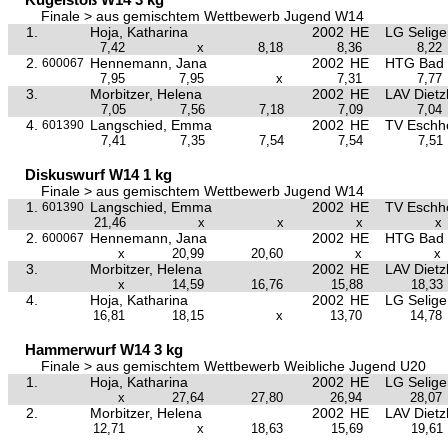
Finale > aus gemischtem Wettbewerb Jugend W14
1.
Hoja, Katharina
2002
HE
LG Selige
7,42
x
8,18
8,36
8,22
2.
Hennemann, Jana
2002
HE
HTG Bad
600067
7,95
7,95
x
7,31
7,77
3.
Morbitzer, Helena
2002
HE
LAV Dietz
7,05
7,56
7,18
7,09
7,04
4.
Langschied, Emma
2002
HE
TV Eschh
601390
7,41
7,35
7,54
7,54
7,51
Diskuswurf W14 1 kg
Finale > aus gemischtem Wettbewerb Jugend W14
1.
Langschied, Emma
2002
HE
TV Eschh
601390
21,46
x
x
x
x
2.
Hennemann, Jana
2002
HE
HTG Bad
600067
x
20,99
20,60
x
x
3.
Morbitzer, Helena
2002
HE
LAV Dietz
x
14,59
16,76
15,88
18,33
4.
Hoja, Katharina
2002
HE
LG Selige
16,81
18,15
x
13,70
14,78
Hammerwurf W14 3 kg
Finale > aus gemischtem Wettbewerb Weibliche Jugend U20
1.
Hoja, Katharina
2002
HE
LG Selige
x
27,64
27,80
26,94
28,07
2.
Morbitzer, Helena
2002
HE
LAV Dietz
12,71
x
18,63
15,69
19,61