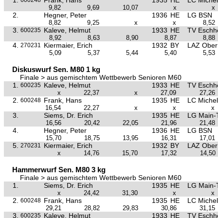
1.
Frank, Hans
1935
HE
LC Michel
600248
9,82
9,69
10,07
x
x
2.
Hegner, Peter
1936
HE
LG BSN
8,82
9,25
x
x
8,52
3.
Kaleve, Helmut
1933
HE
TV Eschh
600235
8,92
8,63
8,90
8,87
8,88
4.
Kiermaier, Erich
1932
BY
LAZ Ober
270231
5,09
5,37
5,44
5,40
5,53
Diskuswurf Sen. M80 1 kg
Finale > aus gemischtem Wettbewerb Senioren M60
1.
Kaleve, Helmut
1933
HE
TV Eschh
600235
x
22,37
x
27,09
27,26
2.
Frank, Hans
1935
HE
LC Michel
600248
16,54
22,27
x
x
x
3.
Siems, Dr. Erich
1935
HE
LG Main-
16,56
20,42
22,05
21,96
21,48
4.
Hegner, Peter
1936
HE
LG BSN
15,70
18,75
13,95
16,31
17,01
5.
Kiermaier, Erich
1932
BY
LAZ Ober
270231
x
14,76
15,70
17,32
14,50
Hammerwurf Sen. M80 3 kg
Finale > aus gemischtem Wettbewerb Senioren M60
1.
Siems, Dr. Erich
1935
HE
LG Main-
x
24,42
31,30
x
x
2.
Frank, Hans
1935
HE
LC Michel
600248
29,21
28,82
29,83
30,86
31,15
3.
Kaleve, Helmut
1933
HE
TV Eschh
600235