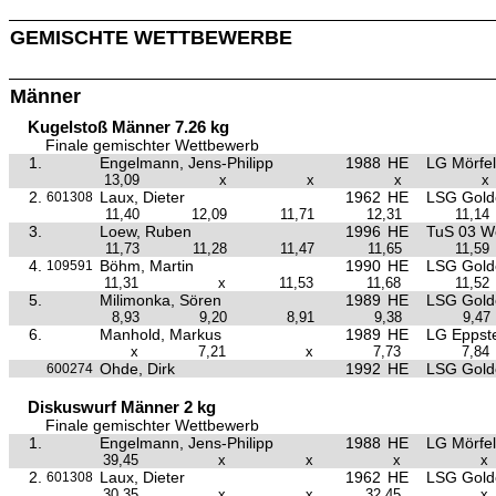
GEMISCHTE WETTBEWERBE
Männer
Kugelstoß Männer 7.26 kg
Finale gemischter Wettbewerb
1.
Engelmann, Jens-Philipp
1988
HE
LG Mörfel
13,09
x
x
x
x
2.
Laux, Dieter
1962
HE
LSG Golde
601308
11,40
12,09
11,71
12,31
11,14
3.
Loew, Ruben
1996
HE
TuS 03 W
11,73
11,28
11,47
11,65
11,59
4.
Böhm, Martin
1990
HE
LSG Golde
109591
11,31
x
11,53
11,68
11,52
5.
Milimonka, Sören
1989
HE
LSG Golde
8,93
9,20
8,91
9,38
9,47
6.
Manhold, Markus
1989
HE
LG Eppste
x
7,21
x
7,73
7,84
Ohde, Dirk
1992
HE
LSG Golde
600274
Diskuswurf Männer 2 kg
Finale gemischter Wettbewerb
1.
Engelmann, Jens-Philipp
1988
HE
LG Mörfel
39,45
x
x
x
x
2.
Laux, Dieter
1962
HE
LSG Golde
601308
30,35
x
x
32,45
x