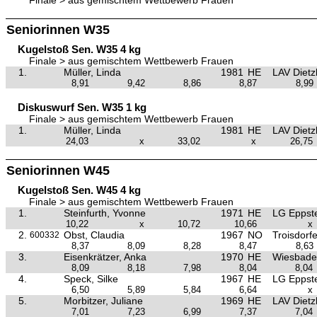
Finale > aus gemischtem Wettbewerb Frauen
Seniorinnen W35
Kugelstoß Sen. W35 4 kg
Finale > aus gemischtem Wettbewerb Frauen
1.
Müller, Linda
1981
HE
LAV Dietz
8,91
9,42
8,86
8,87
8,99
Diskuswurf Sen. W35 1 kg
Finale > aus gemischtem Wettbewerb Frauen
1.
Müller, Linda
1981
HE
LAV Dietz
24,03
x
33,02
x
26,75
Seniorinnen W45
Kugelstoß Sen. W45 4 kg
Finale > aus gemischtem Wettbewerb Frauen
1.
Steinfurth, Yvonne
1971
HE
LG Eppste
10,22
x
10,72
10,66
x
2.
Obst, Claudia
1967
NO
Troisdorf
600332
8,37
8,09
8,28
8,47
8,63
3.
Eisenkrätzer, Anka
1970
HE
Wiesbade
8,09
8,18
7,98
8,04
8,04
4.
Speck, Silke
1967
HE
LG Eppste
6,50
5,89
5,84
6,64
x
5.
Morbitzer, Juliane
1969
HE
LAV Dietz
7,01
7,23
6,99
7,37
7,04