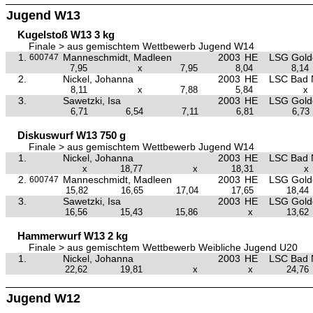
Jugend W13
Kugelstoß W13 3 kg
Finale > aus gemischtem Wettbewerb Jugend W14
1.
Manneschmidt, Madleen
2003
HE
LSG Golde
600747
7,95
x
7,95
8,04
8,14
2.
Nickel, Johanna
2003
HE
LSC Bad 
8,11
x
7,88
5,84
x
3.
Sawetzki, Isa
2003
HE
LSG Golde
6,71
6,54
7,11
6,81
6,73
Diskuswurf W13 750 g
Finale > aus gemischtem Wettbewerb Jugend W14
1.
Nickel, Johanna
2003
HE
LSC Bad 
x
18,77
x
18,31
x
2.
Manneschmidt, Madleen
2003
HE
LSG Golde
600747
15,82
16,65
17,04
17,65
18,44
3.
Sawetzki, Isa
2003
HE
LSG Golde
16,56
15,43
15,86
x
13,62
Hammerwurf W13 2 kg
Finale > aus gemischtem Wettbewerb Weibliche Jugend U20
1.
Nickel, Johanna
2003
HE
LSC Bad 
22,62
19,81
x
x
24,76
Jugend W12