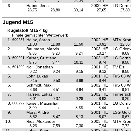
x
x
26,98
29,31
x
6.
Haber, Jens
2000
HE
LG Dornb
28,75
28,80
30,14
27,65
27,80
Jugend M15
Kugelstoß M15 4 kg
Finale gemischter Wettbewerb
1.
Heinz, Aaron
2002
HE
MTV Kron
600237
11,03
11,88
11,50
10,92
12,35
2.
Baumann, Marvin
2003
HE
LG Oden
9,85
9,28
9,24
10,27
9,89
3.
Kaiser, Cristiano
2003
HE
LG Dornb
600291
9,75
9,44
10,11
9,74
9,58
4.
Noll, Jonathan
2001
HE
TV Elz
601399
9,22
9,24
9,15
9,12
9,58
5.
Löhr, Lukas
2001
HE
TuS 03 W
9,15
9,50
8,89
8,44
x
6.
Schmidt, Max
2002
HE
TuS 03 W
8,68
8,51
8,94
9,41
8,81
7.
Harren, Lukas
2002
HE
Turnersc
8,91
9,37
9,28
8,93
8,20
8.
Kaiser, Maximilian
2001
HE
LG Dornb
600292
8,90
x
8,66
8,44
x
9.
Mors, André
2001
HE
LSG Golde
8,52
8,47
8,13
8,07
8,67
10.
Ries, Alexander
2003
HE
MTV Kron
8,26
7,59
7,30
7,94
7,72
11.
Lukas, Keno
2002
HE
LG Dornb