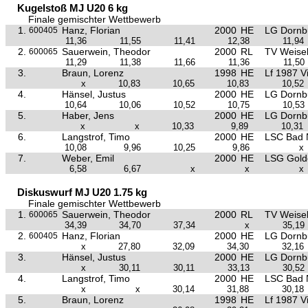
Kugelstoß MJ U20 6 kg
Finale gemischter Wettbewerb
1.
Hanz, Florian
2000
HE
LG Dornb
600405
11,36
11,55
11,41
12,38
11,94
2.
Sauerwein, Theodor
2000
RL
TV Weise
600065
11,29
11,38
11,66
11,36
11,50
3.
Braun, Lorenz
1998
HE
Lf 1987 V
x
10,83
10,65
10,83
10,52
4.
Hänsel, Justus
2000
HE
LG Dornb
10,64
10,06
10,52
10,75
10,53
5.
Haber, Jens
2000
HE
LG Dornb
x
x
10,33
9,89
10,31
6.
Langstrof, Timo
2000
HE
LSC Bad 
10,08
9,96
10,25
9,86
x
7.
Weber, Emil
2000
HE
LSG Golde
6,58
6,67
x
x
x
Diskuswurf MJ U20 1.75 kg
Finale gemischter Wettbewerb
1.
Sauerwein, Theodor
2000
RL
TV Weise
600065
34,39
34,70
37,34
x
35,19
2.
Hanz, Florian
2000
HE
LG Dornb
600405
x
27,80
32,09
34,30
32,16
3.
Hänsel, Justus
2000
HE
LG Dornb
x
30,11
30,11
33,13
30,52
4.
Langstrof, Timo
2000
HE
LSC Bad 
x
x
30,14
31,88
30,18
5.
Braun, Lorenz
1998
HE
Lf 1987 V