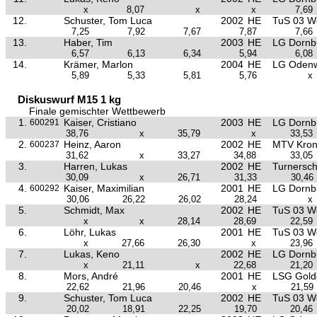
x
8,07
x
x
7,69
12.
Schuster, Tom Luca
2002
HE
TuS 03 W
7,25
7,92
7,67
7,87
7,66
13.
Haber, Tim
2003
HE
LG Dornb
6,57
6,13
6,34
5,94
6,08
14.
Krämer, Marlon
2004
HE
LG Oden
5,89
5,33
5,81
5,76
x
Diskuswurf M15 1 kg
Finale gemischter Wettbewerb
1.
Kaiser, Cristiano
2003
HE
LG Dornb
600291
38,76
x
35,79
x
33,53
2.
Heinz, Aaron
2002
HE
MTV Kron
600237
31,62
x
33,27
34,88
33,05
3.
Harren, Lukas
2002
HE
Turnersc
30,09
x
26,71
31,33
30,46
4.
Kaiser, Maximilian
2001
HE
LG Dornb
600292
30,06
26,22
26,02
28,24
x
5.
Schmidt, Max
2002
HE
TuS 03 W
x
x
28,14
28,69
22,59
6.
Löhr, Lukas
2001
HE
TuS 03 W
x
27,66
26,30
x
23,96
7.
Lukas, Keno
2002
HE
LG Dornb
x
21,11
x
22,68
21,20
8.
Mors, André
2001
HE
LSG Golde
22,62
21,96
20,46
x
21,59
9.
Schuster, Tom Luca
2002
HE
TuS 03 W
20,02
18,91
22,25
19,70
20,46