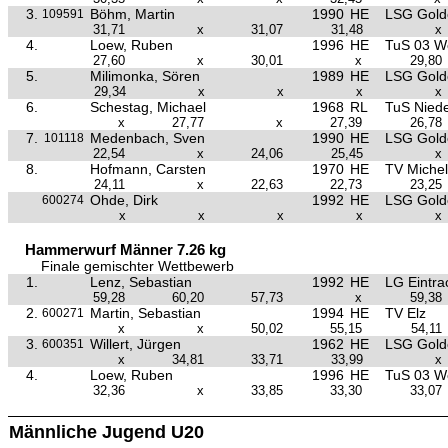
3.
Böhm, Martin
1990
HE
LSG Golde
109591
31,71
x
31,07
31,48
x
4.
Loew, Ruben
1996
HE
TuS 03 W
27,60
x
30,01
x
29,80
5.
Milimonka, Sören
1989
HE
LSG Golde
29,34
x
x
x
x
6.
Schestag, Michael
1968
RL
TuS Nied
x
27,77
x
27,39
26,78
7.
Medenbach, Sven
1990
HE
LSG Golde
101118
22,54
x
24,06
25,45
x
8.
Hofmann, Carsten
1970
HE
TV Miche
24,11
x
22,63
22,73
23,25
Ohde, Dirk
1992
HE
LSG Golde
600274
x
x
x
x
x
Hammerwurf Männer 7.26 kg
Finale gemischter Wettbewerb
1.
Lenz, Sebastian
1992
HE
LG Eintra
59,28
60,20
57,73
x
59,38
2.
Martin, Sebastian
1994
HE
TV Elz
600271
x
x
50,02
55,15
54,11
3.
Willert, Jürgen
1962
HE
LSG Golde
600351
x
34,81
33,71
33,99
x
4.
Loew, Ruben
1996
HE
TuS 03 W
32,36
x
33,85
33,30
33,07
Männliche Jugend U20