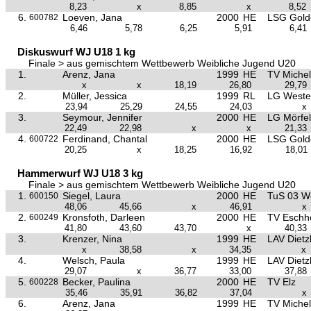
8,23
x
8,85
x
8,52
6.
Loeven, Jana
2000
HE
LSG Golde
600782
6,46
5,78
6,25
5,91
6,41
Diskuswurf WJ U18 1 kg
Finale > aus gemischtem Wettbewerb Weibliche Jugend U20
1.
Arenz, Jana
1999
HE
TV Miche
x
x
18,19
26,80
29,79
2.
Müller, Jessica
1999
RL
LG Weste
23,94
25,29
24,55
24,03
x
3.
Seymour, Jennifer
2000
HE
LG Mörfel
22,49
22,98
x
x
21,33
4.
Ferdinand, Chantal
2000
HE
LSG Golde
600722
20,25
x
18,25
16,92
18,01
Hammerwurf WJ U18 3 kg
Finale > aus gemischtem Wettbewerb Weibliche Jugend U20
1.
Siegel, Laura
2000
HE
TuS 03 W
600150
48,06
45,66
x
46,91
x
2.
Kronsfoth, Darleen
2000
HE
TV Eschh
600249
41,80
43,60
43,70
x
40,33
3.
Krenzer, Nina
1999
HE
LAV Dietz
x
38,58
x
34,35
x
4.
Welsch, Paula
1999
HE
LAV Dietz
29,07
x
36,77
33,00
37,88
5.
Becker, Paulina
2000
HE
TV Elz
600228
35,46
35,91
36,82
37,04
x
6.
Arenz, Jana
1999
HE
TV Miche