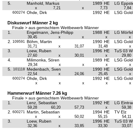
5.
Manhold, Markus
1989
HE
LG Eppste
x
7,21
x
7,73
7,84
Ohde, Dirk
1992
HE
LSG Golde
600274
Diskuswurf Männer 2 kg
Finale > aus gemischtem Wettbewerb Männer
1.
Engelmann, Jens-Philipp
1988
HE
LG Mörfel
39,45
x
x
x
x
2.
Böhm, Martin
1990
HE
LSG Golde
109591
31,71
x
31,07
31,48
x
3.
Loew, Ruben
1996
HE
TuS 03 W
27,60
x
30,01
x
29,80
4.
Milimonka, Sören
1989
HE
LSG Golde
29,34
x
x
x
x
5.
Medenbach, Sven
1990
HE
LSG Golde
101118
22,54
x
24,06
25,45
x
Ohde, Dirk
1992
HE
LSG Golde
600274
x
x
x
x
x
Hammerwurf Männer 7.26 kg
Finale > aus gemischtem Wettbewerb Männer
1.
Lenz, Sebastian
1992
HE
LG Eintra
59,28
60,20
57,73
x
59,38
2.
Martin, Sebastian
1994
HE
TV Elz
600271
x
x
50,02
55,15
54,11
3.
Loew, Ruben
1996
HE
TuS 03 W
32,36
x
33,85
33,30
33,07