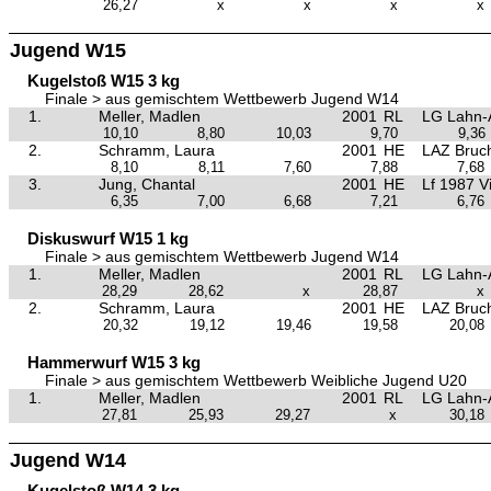
26,27
x
x
x
x
Jugend W15
Kugelstoß W15 3 kg
Finale > aus gemischtem Wettbewerb Jugend W14
1.
Meller, Madlen
2001
RL
LG Lahn-
10,10
8,80
10,03
9,70
9,36
2.
Schramm, Laura
2001
HE
LAZ Bruc
8,10
8,11
7,60
7,88
7,68
3.
Jung, Chantal
2001
HE
Lf 1987 V
6,35
7,00
6,68
7,21
6,76
Diskuswurf W15 1 kg
Finale > aus gemischtem Wettbewerb Jugend W14
1.
Meller, Madlen
2001
RL
LG Lahn-
28,29
28,62
x
28,87
x
2.
Schramm, Laura
2001
HE
LAZ Bruc
20,32
19,12
19,46
19,58
20,08
Hammerwurf W15 3 kg
Finale > aus gemischtem Wettbewerb Weibliche Jugend U20
1.
Meller, Madlen
2001
RL
LG Lahn-
27,81
25,93
29,27
x
30,18
Jugend W14
Kugelstoß W14 3 kg