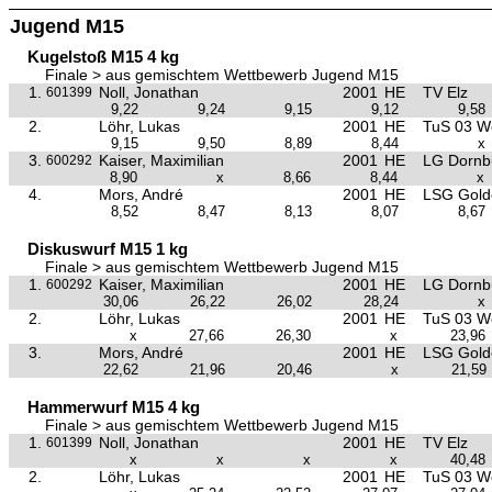
Jugend M15
Kugelstoß M15 4 kg
Finale > aus gemischtem Wettbewerb Jugend M15
1.
Noll, Jonathan
2001
HE
TV Elz
601399
9,22
9,24
9,15
9,12
9,58
2.
Löhr, Lukas
2001
HE
TuS 03 W
9,15
9,50
8,89
8,44
x
3.
Kaiser, Maximilian
2001
HE
LG Dornb
600292
8,90
x
8,66
8,44
x
4.
Mors, André
2001
HE
LSG Golde
8,52
8,47
8,13
8,07
8,67
Diskuswurf M15 1 kg
Finale > aus gemischtem Wettbewerb Jugend M15
1.
Kaiser, Maximilian
2001
HE
LG Dornb
600292
30,06
26,22
26,02
28,24
x
2.
Löhr, Lukas
2001
HE
TuS 03 W
x
27,66
26,30
x
23,96
3.
Mors, André
2001
HE
LSG Golde
22,62
21,96
20,46
x
21,59
Hammerwurf M15 4 kg
Finale > aus gemischtem Wettbewerb Jugend M15
1.
Noll, Jonathan
2001
HE
TV Elz
601399
x
x
x
x
40,48
2.
Löhr, Lukas
2001
HE
TuS 03 W