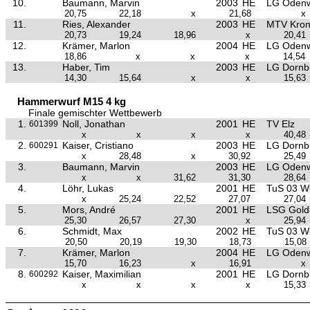
10.
Baumann, Marvin
2003
HE
LG Oden
20,75
22,18
x
21,68
x
11.
Ries, Alexander
2003
HE
MTV Kron
20,73
19,24
18,96
x
20,41
12.
Krämer, Marlon
2004
HE
LG Oden
18,86
x
x
x
14,54
13.
Haber, Tim
2003
HE
LG Dornb
14,30
15,64
x
x
15,63
Hammerwurf M15 4 kg
Finale gemischter Wettbewerb
1.
Noll, Jonathan
2001
HE
TV Elz
601399
x
x
x
x
40,48
2.
Kaiser, Cristiano
2003
HE
LG Dornb
600291
x
28,48
x
30,92
25,49
3.
Baumann, Marvin
2003
HE
LG Oden
x
x
31,62
31,30
28,64
4.
Löhr, Lukas
2001
HE
TuS 03 W
x
25,24
22,52
27,07
27,04
5.
Mors, André
2001
HE
LSG Golde
25,30
26,57
27,30
x
25,94
6.
Schmidt, Max
2002
HE
TuS 03 W
20,50
20,19
19,30
18,73
15,08
7.
Krämer, Marlon
2004
HE
LG Oden
15,70
16,23
x
16,91
x
8.
Kaiser, Maximilian
2001
HE
LG Dornb
600292
x
x
x
x
15,33