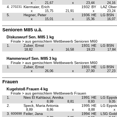
x
21,67
x
23,44
24,16
4.
Kiermaier, Erich
1932
BY
LAZ Ober
270231
x
15,75
21,91
x
23,24
5.
Hegner, Peter
1936
HE
LG BSN
x
15,01
x
15,36
16,07
Senioren M85 u.ä.
Diskuswurf Sen. M85 1 kg
Finale > aus gemischtem Wettbewerb Senioren M60
1.
Zuber, Ernst
1931
HE
LG BSN
18,82
x
16,58
19,23
17,84
Hammerwurf Sen. M85 3 kg
Finale > aus gemischtem Wettbewerb Senioren M60
1.
Zuber, Ernst
1931
HE
LG BSN
x
26,06
x
27,00
27,23
Frauen
Kugelstoß Frauen 4 kg
Finale > aus gemischtem Wettbewerb Frauen
1.
Nies El Kahlaoui, Annika
1991
HE
LG Eppste
x
8,99
8,81
8,93
9,05
2.
Speck, Maria Antonia
1995
HE
LG Eppste
8,89
8,86
x
8,88
x
3.
Feiler, Jana
1994
HE
LSG Golde
600698