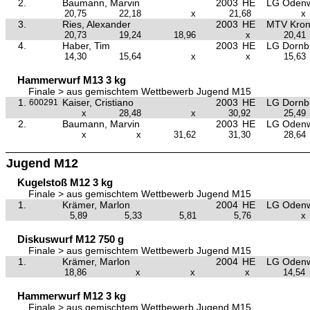
2.
Baumann, Marvin
2003
HE
LG Oden
20,75
22,18
x
21,68
x
3.
Ries, Alexander
2003
HE
MTV Kron
20,73
19,24
18,96
x
20,41
4.
Haber, Tim
2003
HE
LG Dornb
14,30
15,64
x
x
15,63
Hammerwurf M13 3 kg
Finale > aus gemischtem Wettbewerb Jugend M15
1.
Kaiser, Cristiano
2003
HE
LG Dornb
600291
x
28,48
x
30,92
25,49
2.
Baumann, Marvin
2003
HE
LG Oden
x
x
31,62
31,30
28,64
Jugend M12
Kugelstoß M12 3 kg
Finale > aus gemischtem Wettbewerb Jugend M15
1.
Krämer, Marlon
2004
HE
LG Oden
5,89
5,33
5,81
5,76
x
Diskuswurf M12 750 g
Finale > aus gemischtem Wettbewerb Jugend M15
1.
Krämer, Marlon
2004
HE
LG Oden
18,86
x
x
x
14,54
Hammerwurf M12 3 kg
Finale > aus gemischtem Wettbewerb Jugend M15