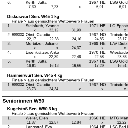
6.
Kerth, Jutta
1967
HE
LSG Golde
7,30
7,23
x
6,91
6,91
Diskuswurf Sen. W45 1 kg
Finale > aus gemischtem Wettbewerb Frauen
1.
Steinfurth, Yvonne
1971
HE
LG Eppste
x
32,12
31,90
x
x
2.
Obst, Claudia
1967
NO
Troisdorf
600332
22,17
22,38
24,16
24,85
23,17
3.
Morbitzer, Juliane
1969
HE
LAV Dietz
x
x
24,37
x
x
4.
Eisenkrätzer, Anka
1970
HE
Wiesbade
x
22,39
22,46
22,58
23,36
5.
Kerth, Jutta
1967
HE
LSG Golde
16,91
16,13
16,66
17,29
16,51
Hammerwurf Sen. W45 4 kg
Finale > aus gemischtem Wettbewerb Frauen
1.
Obst, Claudia
1967
NO
Troisdorf
600332
23,73
24,34
x
x
x
Seniorinnen W50
Kugelstoß Sen. W50 3 kg
Finale > aus gemischtem Wettbewerb Frauen
1.
Weller, Ellen
1966
HE
MTG Man
11,87
12,57
12,84
x
12,22
2.
Langstrof, Eva
1964
HE
LSC Bad 