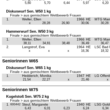
5,80
5,70
6,44
5,97
6,20
Diskuswurf Sen. W50 1 kg
Finale > aus gemischtem Wettbewerb Frauen
1.
Weller, Ellen
1966
HE
MTG Man
x
28,28
26,90
30,06
30,28
Hammerwurf Sen. W50 3 kg
Finale > aus gemischtem Wettbewerb Frauen
1.
Weller, Ellen
1966
HE
MTG Man
38,11
34,81
38,48
36,49
36,47
2.
Langstrof, Eva
1964
HE
LSC Bad 
x
x
x
16,36
18,32
Seniorinnen W65
Diskuswurf Sen. W65 1 kg
Finale > aus gemischtem Wettbewerb Frauen
1.
Hedderich, Monika
1947
HE
LG Offen
21,54
22,27
x
21,46
x
Seniorinnen W75
Kugelstoß Sen. W75 2 kg
Finale > aus gemischtem Wettbewerb Frauen
1.
Steul, Margarete
1940
HE
LSG Golde
600442
6,43
6,01
6,23
6,24
6,34