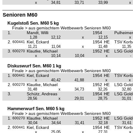
x
34,81
33,71
33,99
x
Senioren M60
Kugelstoß Sen. M60 5 kg
Finale > aus gemischtem Wettbewerb Senioren M60
1.
Mandt, Willi
1954
Pulheime
1,28
12,12
x
12,15
x
2.
Kiel, Eckard
1954
HE
TSV Korb
600441
11,21
11,04
x
11,48
11,35
3.
Klautke, Michael
1952
HE
LSG Golde
600270
x
10,14
10,04
x
-
Diskuswurf Sen. M60 1 kg
Finale > aus gemischtem Wettbewerb Senioren M60
1.
Kiel, Eckard
1954
HE
TSV Korb
600441
x
40,42
41,88
x
x
2.
Klautke, Michael
1952
HE
LSG Golde
600270
31,48
x
34,73
32,26
32,80
3.
Schütz, Andreas
1954
HE
LSG Golde
28,56
x
29,01
28,75
31,01
Hammerwurf Sen. M60 5 kg
Finale > aus gemischtem Wettbewerb Senioren M60
1.
Klautke, Michael
1952
HE
LSG Golde
600270
30,04
34,64
31,41
32,18
31,61
2.
Kiel, Eckard
1954
HE
TSV Korb
600441
x
25,05
x
27,31
x