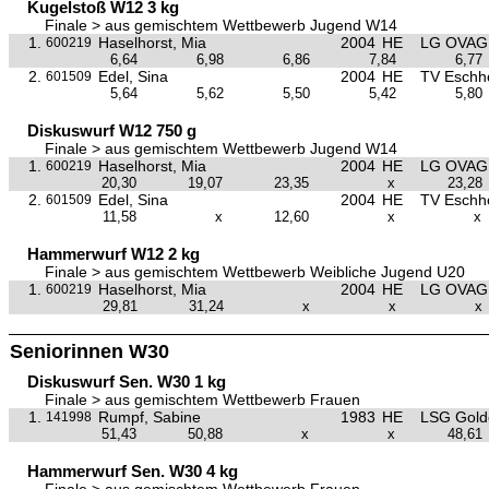
Kugelstoß W12 3 kg
Finale > aus gemischtem Wettbewerb Jugend W14
1.
Haselhorst, Mia
2004
HE
LG OVAG 
600219
6,64
6,98
6,86
7,84
6,77
2.
Edel, Sina
2004
HE
TV Eschh
601509
5,64
5,62
5,50
5,42
5,80
Diskuswurf W12 750 g
Finale > aus gemischtem Wettbewerb Jugend W14
1.
Haselhorst, Mia
2004
HE
LG OVAG 
600219
20,30
19,07
23,35
x
23,28
2.
Edel, Sina
2004
HE
TV Eschh
601509
11,58
x
12,60
x
x
Hammerwurf W12 2 kg
Finale > aus gemischtem Wettbewerb Weibliche Jugend U20
1.
Haselhorst, Mia
2004
HE
LG OVAG 
600219
29,81
31,24
x
x
x
Seniorinnen W30
Diskuswurf Sen. W30 1 kg
Finale > aus gemischtem Wettbewerb Frauen
1.
Rumpf, Sabine
1983
HE
LSG Golde
141998
51,43
50,88
x
x
48,61
Hammerwurf Sen. W30 4 kg