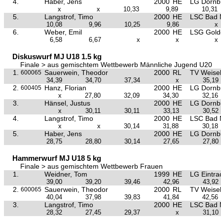
4.
Haber, Jens
2000
HE
LG Dornb
x
x
10,33
9,89
10,31
5.
Langstrof, Timo
2000
HE
LSC Bad 
10,08
9,96
10,25
9,86
x
6.
Weber, Emil
2000
HE
LSG Golde
6,58
6,67
x
x
x
Diskuswurf MJ U18 1.5 kg
Finale > aus gemischtem Wettbewerb Männliche Jugend U20
1.
Sauerwein, Theodor
2000
RL
TV Weise
600065
34,39
34,70
37,34
x
35,19
2.
Hanz, Florian
2000
HE
LG Dornb
600405
x
27,80
32,09
34,30
32,16
3.
Hänsel, Justus
2000
HE
LG Dornb
x
30,11
30,11
33,13
30,52
4.
Langstrof, Timo
2000
HE
LSC Bad 
x
x
30,14
31,88
30,18
5.
Haber, Jens
2000
HE
LG Dornb
28,75
28,80
30,14
27,65
27,80
Hammerwurf MJ U18 5 kg
Finale > aus gemischtem Wettbewerb Frauen
1.
Weidner, Tom
1999
HE
LG Eintra
39,00
39,20
39,46
42,96
43,92
2.
Sauerwein, Theodor
2000
RL
TV Weise
600065
40,04
37,98
39,83
41,84
42,56
3.
Langstrof, Timo
2000
HE
LSC Bad 
28,32
27,45
29,37
x
31,10