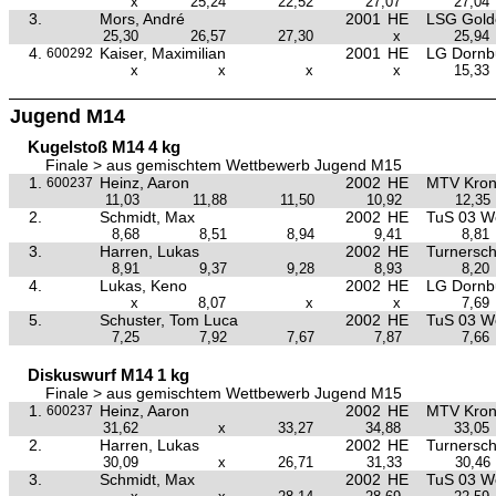
x
25,24
22,52
27,07
27,04
3.
Mors, André
2001
HE
LSG Golde
25,30
26,57
27,30
x
25,94
4.
Kaiser, Maximilian
2001
HE
LG Dornb
600292
x
x
x
x
15,33
Jugend M14
Kugelstoß M14 4 kg
Finale > aus gemischtem Wettbewerb Jugend M15
1.
Heinz, Aaron
2002
HE
MTV Kron
600237
11,03
11,88
11,50
10,92
12,35
2.
Schmidt, Max
2002
HE
TuS 03 W
8,68
8,51
8,94
9,41
8,81
3.
Harren, Lukas
2002
HE
Turnersc
8,91
9,37
9,28
8,93
8,20
4.
Lukas, Keno
2002
HE
LG Dornb
x
8,07
x
x
7,69
5.
Schuster, Tom Luca
2002
HE
TuS 03 W
7,25
7,92
7,67
7,87
7,66
Diskuswurf M14 1 kg
Finale > aus gemischtem Wettbewerb Jugend M15
1.
Heinz, Aaron
2002
HE
MTV Kron
600237
31,62
x
33,27
34,88
33,05
2.
Harren, Lukas
2002
HE
Turnersc
30,09
x
26,71
31,33
30,46
3.
Schmidt, Max
2002
HE
TuS 03 W