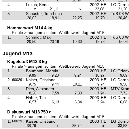
x
x
28,14
28,69
22,59
4.
Lukas, Keno
2002
HE
LG Dornb
x
21,11
x
22,68
21,20
5.
Schuster, Tom Luca
2002
HE
TuS 03 W
20,02
18,91
22,25
19,70
20,46
Hammerwurf M14 4 kg
Finale > aus gemischtem Wettbewerb Jugend M15
1.
Schmidt, Max
2002
HE
TuS 03 W
20,50
20,19
19,30
18,73
15,08
Jugend M13
Kugelstoß M13 3 kg
Finale > aus gemischtem Wettbewerb Jugend M15
1.
Baumann, Marvin
2003
HE
LG Oden
9,85
9,28
9,24
10,27
9,89
2.
Kaiser, Cristiano
2003
HE
LG Dornb
600291
9,75
9,44
10,11
9,74
9,58
3.
Ries, Alexander
2003
HE
MTV Kron
8,26
7,59
7,30
7,94
7,72
4.
Haber, Tim
2003
HE
LG Dornb
6,57
6,13
6,34
5,94
6,08
Diskuswurf M13 750 g
Finale > aus gemischtem Wettbewerb Jugend M15
1.
Kaiser, Cristiano
2003
HE
LG Dornb
600291
38,76
x
35,79
x
33,53