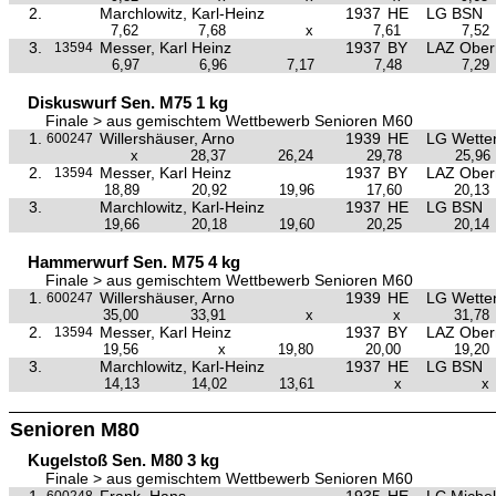
2.
Marchlowitz, Karl-Heinz
1937
HE
LG BSN
7,62
7,68
x
7,61
7,52
3.
Messer, Karl Heinz
1937
BY
LAZ Ober
13594
6,97
6,96
7,17
7,48
7,29
Diskuswurf Sen. M75 1 kg
Finale > aus gemischtem Wettbewerb Senioren M60
1.
Willershäuser, Arno
1939
HE
LG Wette
600247
x
28,37
26,24
29,78
25,96
2.
Messer, Karl Heinz
1937
BY
LAZ Ober
13594
18,89
20,92
19,96
17,60
20,13
3.
Marchlowitz, Karl-Heinz
1937
HE
LG BSN
19,66
20,18
19,60
20,25
20,14
Hammerwurf Sen. M75 4 kg
Finale > aus gemischtem Wettbewerb Senioren M60
1.
Willershäuser, Arno
1939
HE
LG Wette
600247
35,00
33,91
x
x
31,78
2.
Messer, Karl Heinz
1937
BY
LAZ Ober
13594
19,56
x
19,80
20,00
19,20
3.
Marchlowitz, Karl-Heinz
1937
HE
LG BSN
14,13
14,02
13,61
x
x
Senioren M80
Kugelstoß Sen. M80 3 kg
Finale > aus gemischtem Wettbewerb Senioren M60