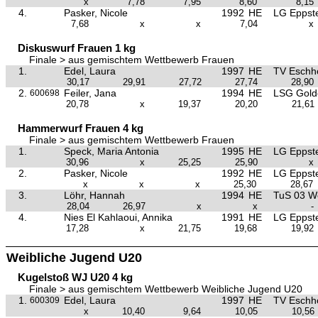
x
7,78
7,95
8,60
8,15
4.
Pasker, Nicole
1992
HE
LG Eppste
7,68
x
x
7,04
x
Diskuswurf Frauen 1 kg
Finale > aus gemischtem Wettbewerb Frauen
1.
Edel, Laura
1997
HE
TV Eschh
30,17
29,91
27,72
27,74
28,90
2.
Feiler, Jana
1994
HE
LSG Golde
600698
20,78
x
19,37
20,20
21,61
Hammerwurf Frauen 4 kg
Finale > aus gemischtem Wettbewerb Frauen
1.
Speck, Maria Antonia
1995
HE
LG Eppste
30,96
x
25,25
25,90
x
2.
Pasker, Nicole
1992
HE
LG Eppste
x
x
x
25,30
28,67
3.
Löhr, Hannah
1994
HE
TuS 03 W
28,04
26,97
x
x
-
4.
Nies El Kahlaoui, Annika
1991
HE
LG Eppste
17,28
x
21,75
19,68
19,92
Weibliche Jugend U20
Kugelstoß WJ U20 4 kg
Finale > aus gemischtem Wettbewerb Weibliche Jugend U20
1.
Edel, Laura
1997
HE
TV Eschh
600309
x
10,40
9,64
10,05
10,56