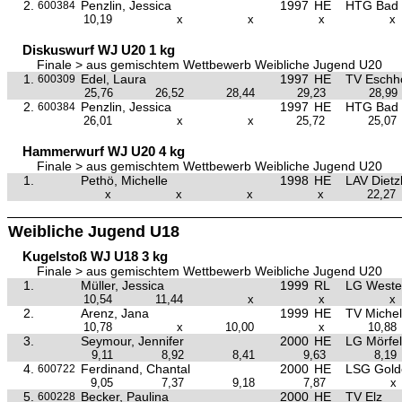
2.
Penzlin, Jessica
1997
HE
HTG Bad
600384
10,19
x
x
x
x
Diskuswurf WJ U20 1 kg
Finale > aus gemischtem Wettbewerb Weibliche Jugend U20
1.
Edel, Laura
1997
HE
TV Eschh
600309
25,76
26,52
28,44
29,23
28,99
2.
Penzlin, Jessica
1997
HE
HTG Bad
600384
26,01
x
x
25,72
25,07
Hammerwurf WJ U20 4 kg
Finale > aus gemischtem Wettbewerb Weibliche Jugend U20
1.
Pethö, Michelle
1998
HE
LAV Dietz
x
x
x
x
22,27
Weibliche Jugend U18
Kugelstoß WJ U18 3 kg
Finale > aus gemischtem Wettbewerb Weibliche Jugend U20
1.
Müller, Jessica
1999
RL
LG Weste
10,54
11,44
x
x
x
2.
Arenz, Jana
1999
HE
TV Miche
10,78
x
10,00
x
10,88
3.
Seymour, Jennifer
2000
HE
LG Mörfel
9,11
8,92
8,41
9,63
8,19
4.
Ferdinand, Chantal
2000
HE
LSG Golde
600722
9,05
7,37
9,18
7,87
x
5.
Becker, Paulina
2000
HE
TV Elz
600228