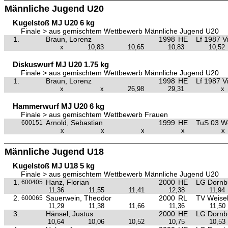
Männliche Jugend U20
Kugelstoß MJ U20 6 kg
Finale > aus gemischtem Wettbewerb Männliche Jugend U20
1.
Braun, Lorenz
1998
HE
Lf 1987 V
x
10,83
10,65
10,83
10,52
Diskuswurf MJ U20 1.75 kg
Finale > aus gemischtem Wettbewerb Männliche Jugend U20
1.
Braun, Lorenz
1998
HE
Lf 1987 V
x
x
26,98
29,31
x
Hammerwurf MJ U20 6 kg
Finale > aus gemischtem Wettbewerb Frauen
Arnold, Sebastian
1999
HE
TuS 03 W
600151
x
x
x
x
x
Männliche Jugend U18
Kugelstoß MJ U18 5 kg
Finale > aus gemischtem Wettbewerb Männliche Jugend U20
1.
Hanz, Florian
2000
HE
LG Dornb
600405
11,36
11,55
11,41
12,38
11,94
2.
Sauerwein, Theodor
2000
RL
TV Weise
600065
11,29
11,38
11,66
11,36
11,50
3.
Hänsel, Justus
2000
HE
LG Dornb
10,64
10,06
10,52
10,75
10,53