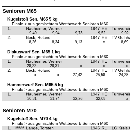
Senioren M65
Kugelstoß Sen. M65 5 kg
Finale > aus gemischtem Wettbewerb Senioren M60
1.
Nauheimer, Werner
1947
HE
Turnverei
9,49
9,94
9,73
9,52
9,92
2.
Beck, Roland
1947
HE
TV Gelnh
8,26
8,34
9,13
x
8,69
Diskuswurf Sen. M65 1 kg
Finale > aus gemischtem Wettbewerb Senioren M60
1.
Nauheimer, Werner
1947
HE
Turnverei
28,22
28,31
x
x
x
2.
Beck, Roland
1947
HE
TV Gelnh
x
x
27,42
25,58
24,28
Hammerwurf Sen. M65 5 kg
Finale > aus gemischtem Wettbewerb Senioren M60
1.
Nauheimer, Werner
1947
HE
Turnverei
30,31
31,74
32,26
32,09
x
Senioren M70
Kugelstoß Sen. M70 4 kg
Finale > aus gemischtem Wettbewerb Senioren M60
1.
Lange, Torsten
1945
RL
LG Kreis 
15586