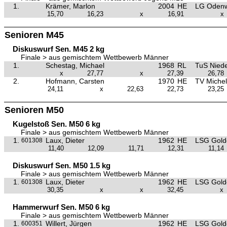
1.
Krämer, Marlon
2004
HE
LG Oden
15,70
16,23
x
16,91
x
Senioren M45
Diskuswurf Sen. M45 2 kg
Finale > aus gemischtem Wettbewerb Männer
1.
Schestag, Michael
1968
RL
TuS Nied
x
27,77
x
27,39
26,78
2.
Hofmann, Carsten
1970
HE
TV Miche
24,11
x
22,63
22,73
23,25
Senioren M50
Kugelstoß Sen. M50 6 kg
Finale > aus gemischtem Wettbewerb Männer
1.
Laux, Dieter
1962
HE
LSG Golde
601308
11,40
12,09
11,71
12,31
11,14
Diskuswurf Sen. M50 1.5 kg
Finale > aus gemischtem Wettbewerb Männer
1.
Laux, Dieter
1962
HE
LSG Golde
601308
30,35
x
x
32,45
x
Hammerwurf Sen. M50 6 kg
Finale > aus gemischtem Wettbewerb Männer
1.
Willert, Jürgen
1962
HE
LSG Golde
600351