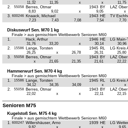
11,32
11,35
x
x
11,75
2.
Berres, Otmar
1943
BY
LAZ Ober
55058
8,83
9,02
x
9,05
x
3.
Knaack, Michael
1943
HE
TV Eschh
600246
7,23
7,43
7,08
7,54
7,70
Diskuswurf Sen. M70 1 kg
Finale > aus gemischtem Wettbewerb Senioren M60
1.
Hack, Arthur
1946
HE
LG Main-
31,76
33,20
x
30,14
30,96
2.
Lange, Torsten
1945
RL
LG Kreis 
15586
26,25
x
26,78
26,31
25,80
3.
Berres, Otmar
1943
BY
LAZ Ober
55058
x
21,65
21,35
21,61
22,22
Hammerwurf Sen. M70 4 kg
Finale > aus gemischtem Wettbewerb Senioren M60
1.
Lange, Torsten
1945
RL
LG Kreis 
15586
34,12
34,35
34,09
x
x
2.
Berres, Otmar
1943
BY
LAZ Ober
55058
22,02
x
x
22,11
22,15
Senioren M75
Kugelstoß Sen. M75 4 kg
Finale > aus gemischtem Wettbewerb Senioren M60
1.
Willershäuser, Arno
1939
HE
LG Wette
600247
9,82
x
x
x
9,65